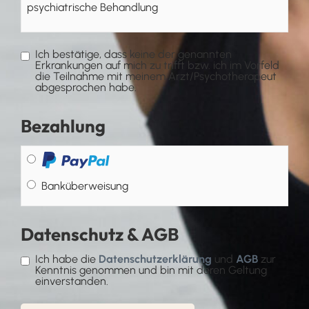
psychiatrische Behandlung
Ich bestätige, dass keine der genannten
Erkrankungen auf mich zu trifft bzw. ich im Vorfeld
die Teilnahme mit meinem Arzt/Psychotherapeut
abgesprochen habe.
Bezahlung
Banküberweisung
Datenschutz & AGB
Ich habe die
Datenschutzerklärung
und
AGB
zur
Kenntnis genommen und bin mit deren Geltung
einverstanden.