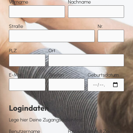
Vorname
Nachname
Straße
Nr.
PLZ
Ort
E-Mail
Telefon
Geburtsdatum
Logindaten
Lege hier Deine Zugangsdaten fest.
Benutzername
Passwort (min. 8 Zeichen)