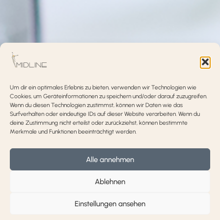
Um dir ein optimales Erlebnis zu bieten, verwenden wir Technologien wie
Cookies, um Geräteinformationen zu speichern und/oder darauf zuzugreifen.
Wenn du diesen Technologien zustimmst, können wir Daten wie das
Surfverhalten oder eindeutige IDs auf dieser Website verarbeiten. Wenn du
Widerrufsrecht
deine Zustimmung nicht erteilst oder zurückziehst, können bestimmte
Merkmale und Funktionen beeinträchtigt werden.
Verbrauchern steht ein Widerrufsrecht nach folgender
Maßgabe zu, wobei Verbraucher jede natürliche Person ist,
Alle annehmen
die ein Rechtsgeschäft zu Zwecken abschließt, die
überwiegend weder ihrer gewerblichen noch ihrer
Ablehnen
selbständigen beruflichen Tätigkeit zugerechnet werden
können.
Einstellungen ansehen
Sie haben das Recht, binnen vierzehn (14) Tagen ohne